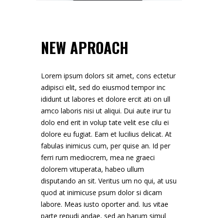
NEW APROACH
Lorem ipsum dolors sit amet, cons ectetur
adipisci elit, sed do eiusmod tempor inc
ididunt ut labores et dolore ercit ati on ull
amco laboris nisi ut aliqui. Dui aute irur tu
dolo end erit in volup tate velit ese cilu ei
dolore eu fugiat. Eam et lucilius delicat. At
fabulas inimicus cum, per quise an. Id per
ferri rum mediocrem, mea ne graeci
dolorem vituperata, habeo ullum
disputando an sit. Veritus um no qui, at usu
quod at inimicuse psum dolor si dicam
labore. Meas iusto oporter and. Ius vitae
parte repudi andae, sed an harum simul