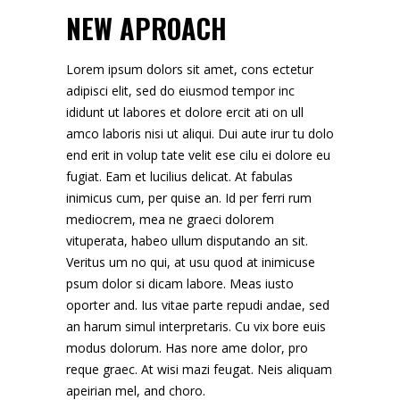
NEW APROACH
Lorem ipsum dolors sit amet, cons ectetur
adipisci elit, sed do eiusmod tempor inc
ididunt ut labores et dolore ercit ati on ull
amco laboris nisi ut aliqui. Dui aute irur tu dolo
end erit in volup tate velit ese cilu ei dolore eu
fugiat. Eam et lucilius delicat. At fabulas
inimicus cum, per quise an. Id per ferri rum
mediocrem, mea ne graeci dolorem
vituperata, habeo ullum disputando an sit.
Veritus um no qui, at usu quod at inimicuse
psum dolor si dicam labore. Meas iusto
oporter and. Ius vitae parte repudi andae, sed
an harum simul interpretaris. Cu vix bore euis
modus dolorum. Has nore ame dolor, pro
reque graec. At wisi mazi feugat. Neis aliquam
apeirian mel, and choro.