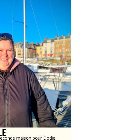
LE
 seconde maison pour Élodie,