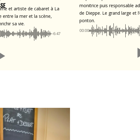
X
SE
monitrice puis responsable adm
ime et artiste de cabaret à La
de Dieppe. Le grand large et l
e entre la mer et la scène,
ponton.
ichir sa vie.
00:00
-6:47