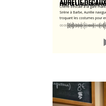
AURÉLIE DECAU
L'ART DE LA MÉTAMORPHO
Cheffe d’escale à la gare marit
Sirène à Barbe, Aurélie navigu
troquant les costumes pour enr
00:00