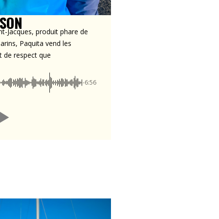
SSON
int-Jacques, produit phare de
rins, Paquita vend les
t de respect que
-6:56