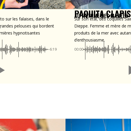
PAQUITA CLAPI
AU RYTHME DES MARÉES
o sur les falaises, dans le
Sur son étal, des coquilles Sa
grandes pelouses qui bordent
Dieppe. Femme et mère de ma
lumières hypnotisantes
produits de la mer avec autan
d’enthousiasme.
-6:19
00:00