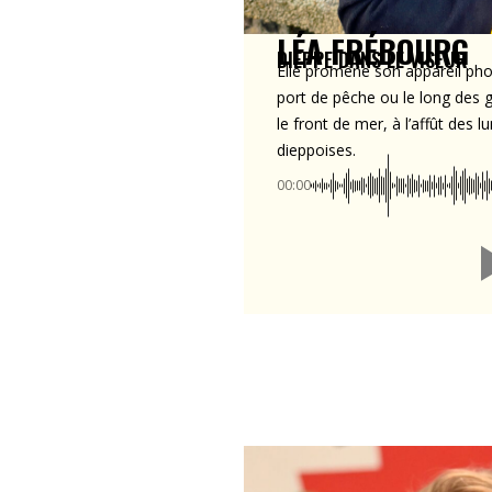
LÉA FRÉBOURG
DIEPPE DANS LE VISEUR
Elle promène son appareil phot
port de pêche ou le long des 
le front de mer, à l’affût des 
dieppoises.
00:00